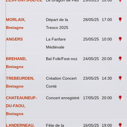
LES-PONTS-DE-CE
Le Dragon de Feu
29/05/25
10:00
MORLAIX,
Départ de la
28/05/25
17:00
Bretagne
Tresco 2025
ANGERS
La Fanfare
25/05/25
10:00
Médiévale
BREHAND,
Bal Folk/Fest-noz
24/05/25
20:00
Bretagne
TREBEURDEN,
Création Concert
23/05/25
14:30
Bretagne
Conté
CHATEAUNEUF-
Concert enregistré
17/05/25
20:00
DU-FAOU,
Bretagne
LANDERNEAU,
Fête de la
16/05/25
19:00