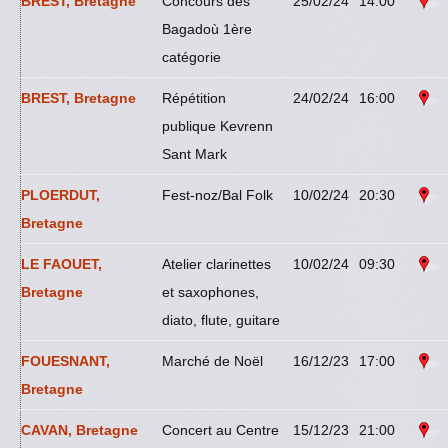
BREST, Bretagne
Concours des
25/02/24
14:00
Bagadoù 1ère
catégorie
BREST, Bretagne
Répétition
24/02/24
16:00
publique Kevrenn
Sant Mark
PLOERDUT,
Fest-noz/Bal Folk
10/02/24
20:30
Bretagne
LE FAOUET,
Atelier clarinettes
10/02/24
09:30
Bretagne
et saxophones,
diato, flute, guitare
FOUESNANT,
Marché de Noël
16/12/23
17:00
Bretagne
CAVAN, Bretagne
Concert au Centre
15/12/23
21:00