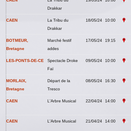
CAEN
La Tribu du
19/05/24
10:00
Drakkar
CAEN
La Tribu du
18/05/24
10:00
Drakkar
BOTMEUR,
Marché festif
17/05/24
19:15
Bretagne
addes
LES-PONTS-DE-CE
Spectacle Droke
09/05/24
10:00
Faï
MORLAIX,
Départ de la
08/05/24
16:30
Bretagne
Tresco
CAEN
L'Arbre Musical
22/04/24
14:00
CAEN
L'Arbre Musical
21/04/24
14:00