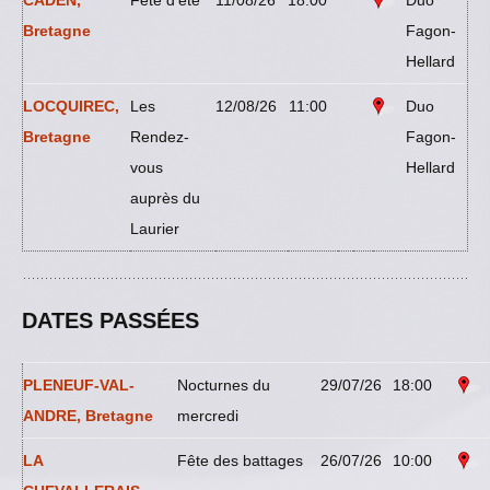
CADEN,
Fête d'été
11/08/26
18:00
Duo
Bretagne
Fagon-
Hellard
LOCQUIREC,
Les
12/08/26
11:00
Duo
Bretagne
Rendez-
Fagon-
vous
Hellard
auprès du
Laurier
DATES PASSÉES
PLENEUF-VAL-
Nocturnes du
29/07/26
18:00
ANDRE, Bretagne
mercredi
LA
Fête des battages
26/07/26
10:00