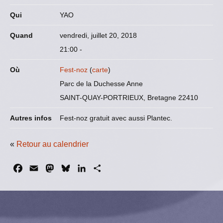
Qui
YAO
Quand
vendredi, juillet 20, 2018
21:00
-
Où
Fest-noz
(
carte
)
Parc de la Duchesse Anne
SAINT-QUAY-PORTRIEUX, Bretagne 22410
Autres infos
Fest-noz gratuit avec aussi Plantec.
«
Retour au calendrier
F
E
M
B
L
P
a
m
a
l
i
a
c
a
s
u
n
r
e
i
t
e
k
t
b
l
o
s
e
a