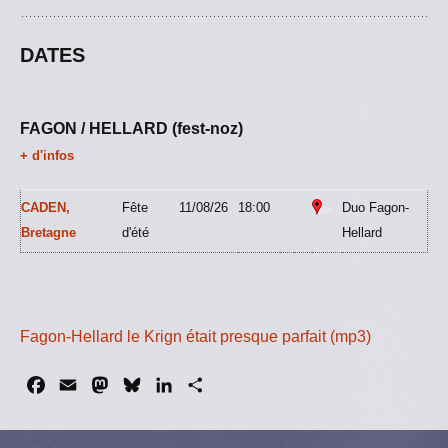
DATES
FAGON / HELLARD (fest-noz)
+ d'infos
CADEN,
Fête
11/08/26
18:00
Duo Fagon-
Bretagne
d'été
Hellard
Fagon-Hellard le Krign était presque parfait (mp3)
F
E
M
B
L
P
a
m
a
l
i
a
c
a
s
u
n
r