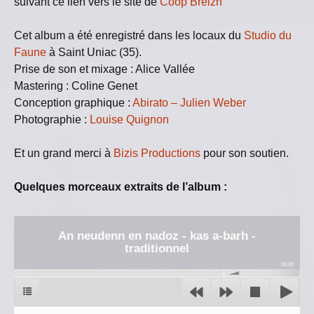
suivant ce lien vers le site de
Coop Breizh
Cet album a été enregistré dans les locaux du
Studio du
Faune
à Saint Uniac (35).
Prise de son et mixage : Alice Vallée
Mastering : Coline Genet
Conception graphique :
Abirato – Julien Weber
Photographie :
Louise Quignon
Et un grand merci à
Bizis Productions
pour son soutien.
Quelques morceaux extraits de l’album :
An neudenn en nadoz - kas a-barh -
traditionnel
00:00