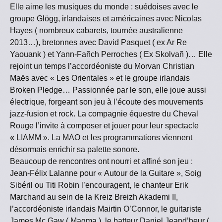
Elle aime les musiques du monde : suédoises avec le
groupe Glögg, irlandaises et américaines avec Nicolas
Hayes ( nombreux cabarets, tournée australienne
2013…), bretonnes avec David Pasquet ( ex Ar Re
Yaouank ) et Yann-Fañch Perroches ( Ex Skolvañ )… Elle
rejoint un temps l’accordéoniste du Morvan Christian
Maës avec « Les Orientales » et le groupe irlandais
Broken Pledge… Passionnée par le son, elle joue aussi
électrique, forgeant son jeu à l’écoute des mouvements
jazz-fusion et rock. La compagnie équestre du Cheval
Rouge l’invite à composer et jouer pour leur spectacle
« LIAMM ». La MAO et les programmations viennent
désormais enrichir sa palette sonore.
Beaucoup de rencontres ont nourri et affiné son jeu :
Jean-Félix Lalanne pour « Autour de la Guitare », Soig
Sibéril ou Titi Robin l’encouragent, le chanteur Erik
Marchand au sein de la Kreiz Breizh Akademi II,
l’accordéoniste irlandais Mairtin O’Connor, le guitariste
James Mc Gaw ( Magma ), le batteur Daniel Jeand’heur (