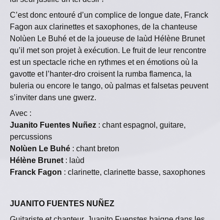
C’est donc entouré d’un complice de longue date, Franck
Fagon aux clarinettes et saxophones, de la chanteuse
Nolùen Le Buhé et de la joueuse de laùd Hélène Brunet
qu’il met son projet à exécution. Le fruit de leur rencontre
est un spectacle riche en rythmes et en émotions où la
gavotte et l’hanter-dro croisent la rumba flamenca, la
buleria ou encore le tango, où palmas et falsetas peuvent
s’inviter dans une gwerz.
Avec :
Juanito
Fuentes Nuñez
: chant espagnol, guitare,
percussions
Nolùen Le Buhé
: chant breton
Hélène Brunet
: laùd
Franck Fagon
: clarinette, clarinette basse, saxophones
JUANITO FUENTES NUÑEZ
Guitariste et chanteur, Juanito Fuenstes baigne dans les