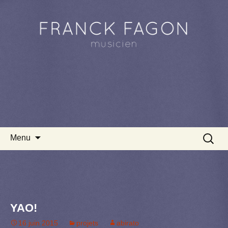
Aller au contenu principal
Recherc
Menu
YAO!
16 juin 2015
projets
abirato