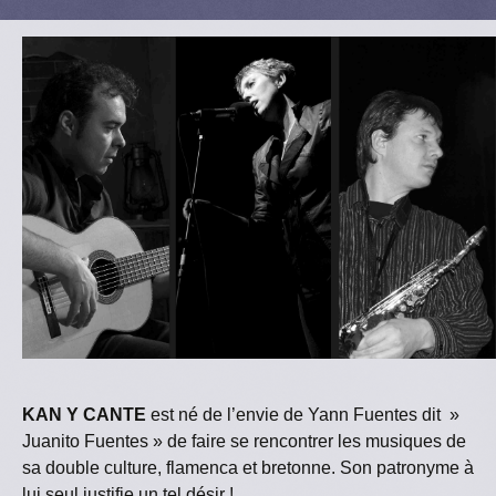
KAN Y CANTE
est né de l’envie de Yann Fuentes dit »
Juanito Fuentes » de faire se rencontrer les musiques de
sa double culture, flamenca et bretonne. Son patronyme à
lui seul justifie un tel désir !