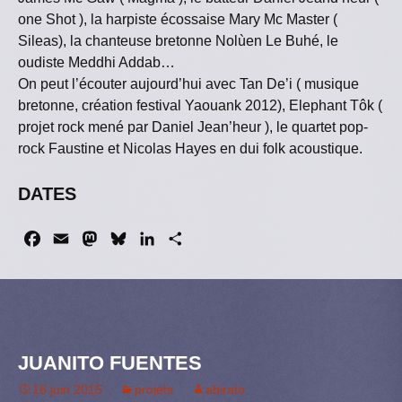
one Shot ), la harpiste écossaise Mary Mc Master (
Sileas), la chanteuse bretonne Nolùen Le Buhé, le
oudiste Meddhi Addab…
On peut l’écouter aujourd’hui avec Tan De’i ( musique
bretonne, création festival Yaouank 2012), Elephant Tôk (
projet rock mené par Daniel Jean’heur ), le quartet pop-
rock Faustine et Nicolas Hayes en dui folk acoustique.
DATES
F
E
M
B
L
P
a
m
a
l
i
a
c
a
s
u
n
r
e
i
t
e
k
t
b
l
o
s
e
a
o
d
k
d
g
JUANITO FUENTES
o
o
y
I
e
k
n
n
r
16 juin 2015
projets
abirato