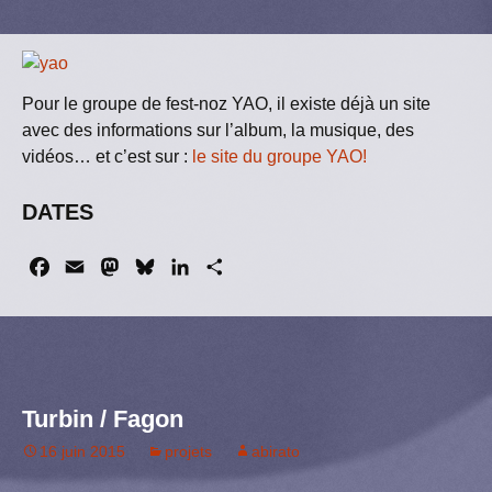
Pour le groupe de fest-noz YAO, il existe déjà un site
avec des informations sur l’album, la musique, des
vidéos… et c’est sur :
le site du groupe YAO!
DATES
F
E
M
B
L
P
a
m
a
l
i
a
c
a
s
u
n
r
e
i
t
e
k
t
b
l
o
s
e
a
o
d
k
d
g
Turbin / Fagon
o
o
y
I
e
k
n
n
r
16 juin 2015
projets
abirato