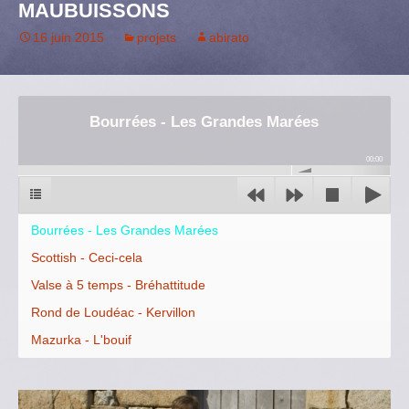
MAUBUISSONS
o
o
y
I
e
k
n
n
r
16 juin 2015
projets
abirato
Bourrées - Les Grandes Marées
00:00
Bourrées - Les Grandes Marées
Scottish - Ceci-cela
Valse à 5 temps - Bréhattitude
Rond de Loudéac - Kervillon
Mazurka - L'bouif