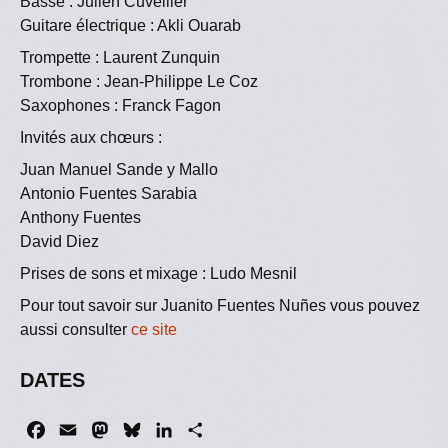
Basse : Julien Cuvellier
Guitare électrique : Akli Ouarab
Trompette : Laurent Zunquin
Trombone : Jean-Philippe Le Coz
Saxophones : Franck Fagon
Invités aux chœurs :
Juan Manuel Sande y Mallo
Antonio Fuentes Sarabia
Anthony Fuentes
David Diez
Prises de sons et mixage : Ludo Mesnil
Pour tout savoir sur Juanito Fuentes Nuñes vous pouvez
aussi consulter
ce site
DATES
F
E
M
B
L
P