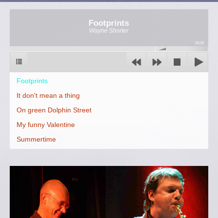
Footprints
Wayne Shorter
00:00
Footprints
It don't mean a thing
On green Dolphin Street
My funny Valentine
Summertime