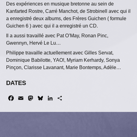
Des expériences en musique bretonne au sein de
Kanfarted Rostre, Carré Manchot, de Strobinell avec qui il
a enregistré deux albums, des Frères Guichen ( formule
Guichen 6 ) avec qui il a enregistré un CD.
Il a aussi travaillé avec Pat O’May, Ronan Pinc,
Gwennyn, Hervé Le Lu…
Philippe travaille actuellement avec Gilles Servat,
Dominique Babilotte, YAO!, Myriam Kerhardy, Sonya
Pinçon, Clarisse Lavanant, Marie Bontemps, Adèle…
DATES
F
E
M
B
L
P
a
m
a
l
i
a
c
a
s
u
n
r
e
i
t
e
k
t
b
l
o
s
e
a
o
d
k
d
g