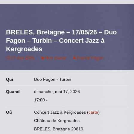
c
a
s
u
n
r
e
i
t
e
k
t
b
l
o
s
e
a
o
d
k
d
g
BRELES, Bretagne – 17/05/26 – Duo
o
o
y
I
e
Fagon – Turbin – Concert Jazz à
k
n
n
r
Kergroades
17 mai 2026
Non classé
Franck Fagon
Qui
Duo Fagon - Turbin
Quand
dimanche, mai 17, 2026
17:00
-
Où
Concert Jazz à Kergroades (
carte
)
Château de Kergroades
BRELES, Bretagne 29810