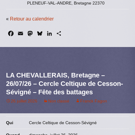
PLENEUF-VAL-ANDRE, Bretagne 22370
«
Retour au calendrier
F
E
M
B
L
P
a
m
a
l
i
a
c
a
s
u
n
r
e
i
t
e
k
t
b
l
o
s
e
a
o
d
k
d
g
LA CHEVALLERAIS, Bretagne –
o
o
y
I
e
26/07/26 – Cercle Celtique de Cesson-
k
n
n
r
Sévigné – Fête des battages
26 juillet 2026
Non classé
Franck Fagon
Qui
Cercle Celtique de Cesson-Sévigné