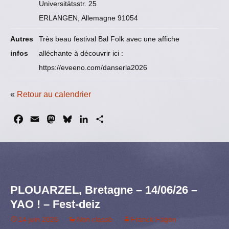
Universitätsstr. 25
ERLANGEN, Allemagne 91054
Autres
Très beau festival Bal Folk avec une affiche
infos
alléchante à découvrir ici :
https://eveeno.com/danserla2026
«
Retour au calendrier
F
E
M
B
L
P
a
m
a
l
i
a
c
a
s
u
n
r
e
i
t
e
k
t
b
l
o
s
e
a
o
d
k
d
g
PLOUARZEL, Bretagne – 14/06/26 –
o
o
y
I
e
YAO ! – Fest-deiz
k
n
n
r
14 juin 2026
Non classé
Franck Fagon