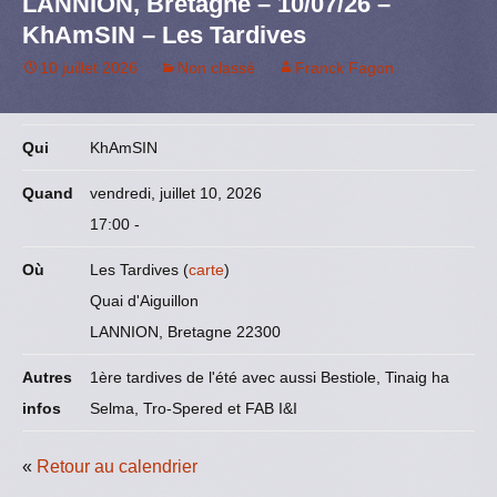
LANNION, Bretagne – 10/07/26 –
o
o
y
I
e
KhAmSIN – Les Tardives
k
n
n
r
10 juillet 2026
Non classé
Franck Fagon
Qui
KhAmSIN
Quand
vendredi, juillet 10, 2026
17:00
-
Où
Les Tardives (
carte
)
Quai d'Aiguillon
LANNION, Bretagne 22300
Autres
1ère tardives de l'été avec aussi Bestiole, Tinaig ha
infos
Selma, Tro-Spered et FAB I&I
«
Retour au calendrier