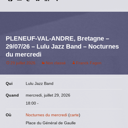
a
m
a
l
i
a
c
a
s
u
n
r
e
i
t
e
k
t
b
l
o
s
e
a
o
d
k
d
g
PLENEUF-VAL-ANDRE, Bretagne –
o
o
y
I
e
29/07/26 – Lulu Jazz Band – Nocturnes
k
n
n
r
du mercredi
29 juillet 2026
Non classé
Franck Fagon
Qui
Lulu Jazz Band
Quand
mercredi, juillet 29, 2026
18:00
-
Où
Nocturnes du mercredi
(
carte
)
Place du Général de Gaulle