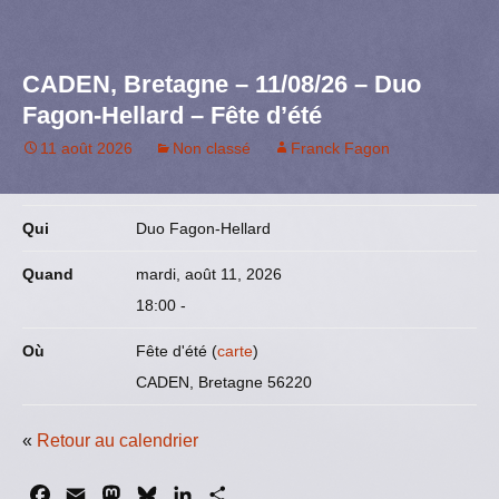
e
i
t
e
k
t
b
l
o
s
e
a
o
d
k
d
g
CADEN, Bretagne – 11/08/26 – Duo
o
o
y
I
e
Fagon-Hellard – Fête d’été
k
n
n
r
11 août 2026
Non classé
Franck Fagon
Qui
Duo Fagon-Hellard
Quand
mardi, août 11, 2026
18:00
-
Où
Fête d'été (
carte
)
CADEN, Bretagne 56220
«
Retour au calendrier
F
E
M
B
L
P