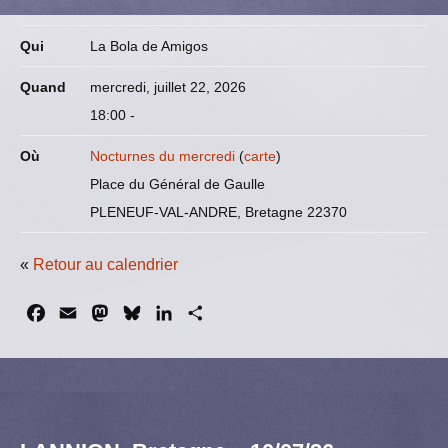
Qui
La Bola de Amigos
Quand
mercredi, juillet 22, 2026
18:00
-
Où
Nocturnes du mercredi
(
carte
)
Place du Général de Gaulle
PLENEUF-VAL-ANDRE, Bretagne 22370
«
Retour au calendrier
F
E
M
B
L
P
a
m
a
l
i
a
c
a
s
u
n
r
e
i
t
e
k
t
b
l
o
s
e
a
o
d
k
d
g