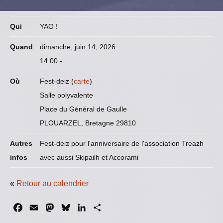
Qui
YAO !
Quand
dimanche, juin 14, 2026
14:00
-
Où
Fest-deiz (
carte
)
Salle polyvalente
Place du Général de Gaulle
PLOUARZEL, Bretagne 29810
Autres
Fest-deiz pour l'anniversaire de l'association Treazh
infos
avec aussi Skipailh et Accorami
«
Retour au calendrier
F
E
M
B
L
P
a
m
a
l
i
a