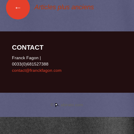
o
o
y
I
e
←
Articles plus anciens
k
n
n
r
Navigation des
articles
CONTACT
Franck Fagon |
0033(0)681527388
contact@franckfagon.com
©
abirato.com