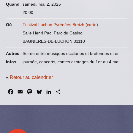
Quand
samedi, mai 2, 2026
20:00
-
Où
Festival Luchon Pyrénées Breizh
(
carte
)
Salle Henri Pac, Parc du Casino
BAGNIERES-DE-LUCHON 31110
Autres
Soirée entre musiques occitanes et bretonnes et en
infos
journée, concerts, contes et stages du 1er au 4 mai
«
Retour au calendrier
F
E
M
B
L
P
a
m
a
l
i
a
c
a
s
u
n
r
e
i
t
e
k
t
b
l
o
s
e
a
o
d
k
d
g