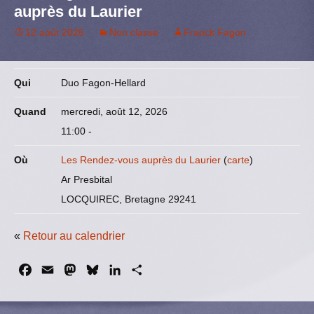
auprès du Laurier
12 août 2026
Non classé
Franck Fagon
Qui
Duo Fagon-Hellard
Quand
mercredi, août 12, 2026
11:00
-
Où
Les Rendez-vous auprès du Laurier
(
carte
)
Ar Presbital
LOCQUIREC, Bretagne 29241
«
Retour au calendrier
F
E
M
B
L
P
a
m
a
l
i
a
c
a
s
u
n
r