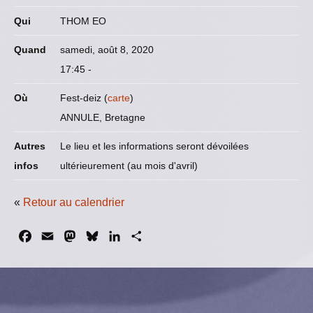
Qui
THOM EO
Quand
samedi, août 8, 2020
17:45
-
Où
Fest-deiz (
carte
)
ANNULE, Bretagne
Autres
Le lieu et les informations seront dévoilées
infos
ultérieurement (au mois d'avril)
«
Retour au calendrier
F
E
M
B
L
P
a
m
a
l
i
a
c
a
s
u
n
r
e
i
t
e
k
t
b
l
o
s
e
a