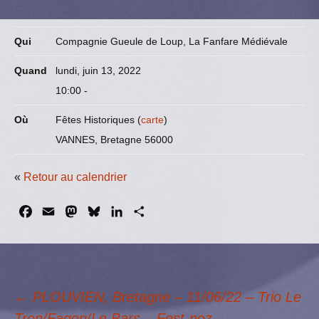
Qui
Compagnie Gueule de Loup, La Fanfare Médiévale
Quand
lundi, juin 13, 2022
10:00
-
Où
Fêtes Historiques (
carte
)
VANNES, Bretagne 56000
«
Retour au calendrier
F
E
M
B
L
P
a
m
a
l
i
a
c
a
s
u
n
r
e
i
t
e
k
t
b
l
o
s
e
a
←
PLOUVIEN, Bretagne – 11/06/22 – Trio Le
o
d
k
d
g
o
o
y
I
e
Tron/Fagon/Le Bars – Fest-noz