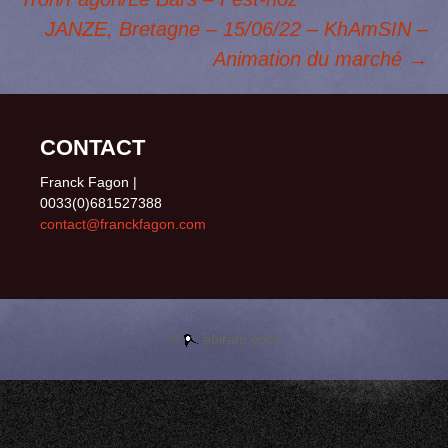
Navigation des
k
n
n
r
JANZE, Bretagne – 15/06/22 – KhAmSIN –
Animation du marché
→
articles
CONTACT
Franck Fagon |
0033(0)681527388
contact@franckfagon.com
©
abirato.com