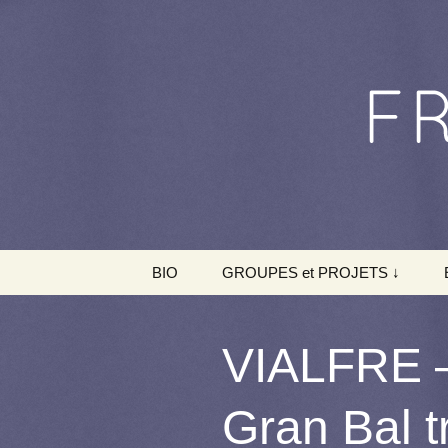
Aller au contenu principal
BIO
GROUPES et PROJETS ↓
FAGON / HELLARD
(fest-noz)
VIALFRE –
FAGON / HELLARD
(jazz)
Gran Bal t
INITIUM (concert)