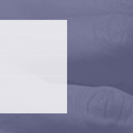
KAN Y CANTE
(musiques bretonnes et
espagnoles)
BREST BABEL
ORCHESTRA
(MUSIQUE DU
MONDE)
DIWALL
(fest-noz)
JUANITO FUENTES
(musiques latines)
MAMBO STEP
ORCHESTRA
MAUBUISSONS
(bal folk/fest-noz)
DEUS’TA (fest-noz)