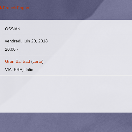
Franck Fagon
OSSIAN
vendredi, juin 29, 2018
20:00
-
Gran Bal trad
(
carte
)
VIALFRE, Italie