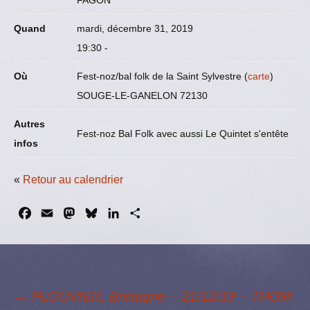
FAGON
Quand
mardi, décembre 31, 2019
19:30
-
Où
Fest-noz/bal folk de la Saint Sylvestre (
carte
)
SOUGE-LE-GANELON 72130
Autres
Fest-noz Bal Folk avec aussi Le Quintet s'entête
infos
«
Retour au calendrier
F
E
M
B
L
P
a
m
a
l
i
a
c
a
s
u
n
r
e
i
t
e
k
t
b
l
o
s
e
a
←
PLOUVIEN, Bretagne – 21/12/19 – THOM
o
d
k
d
g