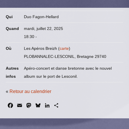
Qui
Duo Fagon-Hellard
Quand
mardi, juillet 22, 2025
18:30
-
Où
Les Apéros Breizh (
carte
)
PLOBANNALEC-LESCONIL, Bretagne 29740
Autres
Apéro-concert et danse bretonne avec le nouvel
infos
album sur le port de Lesconil.
«
Retour au calendrier
F
E
M
B
L
P
a
m
a
l
i
a
c
a
s
u
n
r
e
i
t
e
k
t