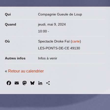
Qui
Compagnie Gueule de Loup
Quand
jeudi, mai 9, 2024
10:00
-
Où
Spectacle Droke Faï (
carte
)
LES-PONTS-DE-CE 49130
Autres infos
Infos à venir
«
Retour au calendrier
F
E
M
B
L
P
a
m
a
l
i
a
c
a
s
u
n
r
e
i
t
e
k
t
b
l
o
s
e
a