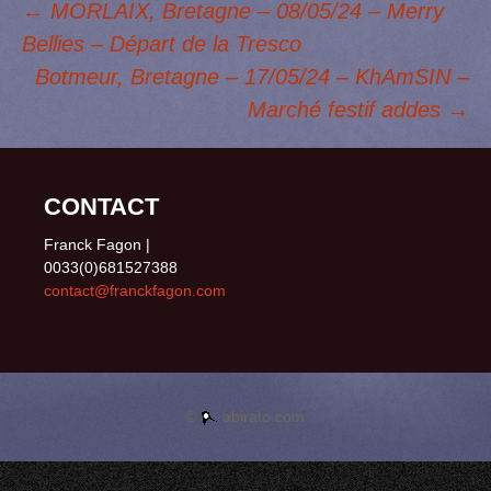
←
MORLAIX, Bretagne – 08/05/24 – Merry
o
d
k
d
g
o
o
y
I
e
Bellies – Départ de la Tresco
Navigation des
k
n
n
r
Botmeur, Bretagne – 17/05/24 – KhAmSIN –
Marché festif addes
→
articles
CONTACT
Franck Fagon |
0033(0)681527388
contact@franckfagon.com
©
abirato.com