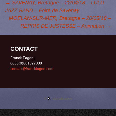
←
SAVENAY, Bretagne – 22/04/18 – LULU
o
d
k
d
g
o
o
y
I
e
JAZZ BAND – Foire de Savenay
Navigation des
k
n
n
r
MOËLAN-SUR-MER, Bretagne – 20/05/18 –
REPRIS DE JUSTESSE – Animation
→
articles
CONTACT
Franck Fagon |
0033(0)681527388
contact@franckfagon.com
©
abirato.com