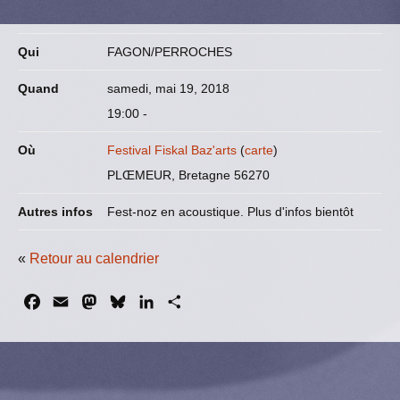
Qui
FAGON/PERROCHES
Quand
samedi, mai 19, 2018
19:00
-
Où
Festival Fiskal Baz'arts
(
carte
)
PLŒMEUR, Bretagne 56270
Autres infos
Fest-noz en acoustique. Plus d'infos bientôt
«
Retour au calendrier
F
E
M
B
L
P
a
m
a
l
i
a
c
a
s
u
n
r
e
i
t
e
k
t
b
l
o
s
e
a