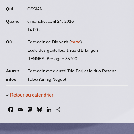
Qui
OSSIAN
Quand
dimanche, avril 24, 2016
14:00
-
Où
Fest-deiz de Div yezh (
carte
)
Ecole des gantelles, 1 rue d'Erlangen
RENNES, Bretagne 35700
Autres
Fest-deiz avec aussi Trio Forj et le duo Rozenn
infos
Talec/Yannig Noguet
«
Retour au calendrier
F
E
M
B
L
P
a
m
a
l
i
a
c
a
s
u
n
r
e
i
t
e
k
t